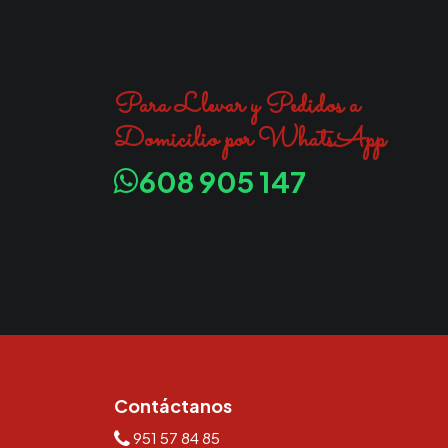
Para Llevar y Pedidos a
Domicilio por WhatsApp
608 905 147
Contáctanos
951 57 84 85