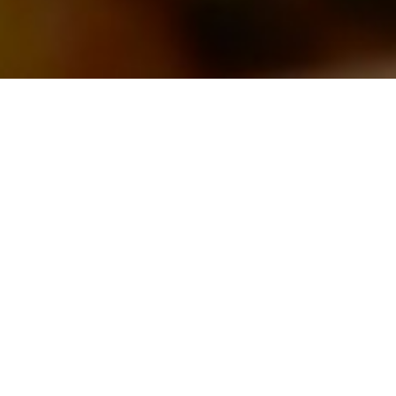
King of Curries
NUESTRA HISTORIA
Esperamos que su estancia en King Of Curries, lo
transporte a India ya que nos hemos esmerado en
adornar nuestro restaurante con paisajes y bellas